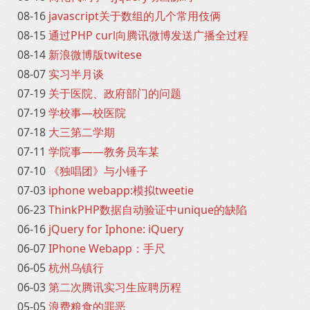
08-16
javascript关于数组的几个常用伎俩
08-15
通过PHP curl向腾讯微博发送广播全过程
08-14
新浪微博版twitese
08-07
实习半月谈
07-19
关于医院、政府部门的问题
07-19
学校事—校医院
07-18
大三第二学期
07-11
学院事——教务员车某
07-10
《独唱团》与小锤子
07-03
iphone webapp:模拟tweetie
06-23
ThinkPHP数据自动验证中unique的缺陷
06-16
jQuery for Iphone: iQuery
06-07
IPhone Webapp：手尺
06-05
杭州乌镇行
06-03
第二次腾讯实习生应聘历程
05-05
浪费粮食的罪恶