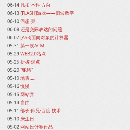
06-14
凡拓·本科·方向
06-13
[FLASH]游戏——倒转数字
06-10
回想·爽
06-08
还是交际表达的问题
06-07
[AS3]面向对象的计算器
05-31
第一次ACM
05-29
WEB2.0站点
05-25
祈祷·观点
05-20
“犯错”
05-19
地震.....
05-16
慢慢
05-15
网站赛
05-14
自由
05-11
部长·师兄·百度·技术
05-10
庆生日
05-02
网站设计赛作品