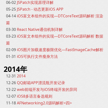
06-02
JSPatch实现原理详解
05-25
JSPatch - 动态更新iOS APP
04-14
iOS富文本组件的实现—DTCoreText源码解析 渲染
篇
03-30
React Native通信机制详解
03-23
iOS富文本组件的实现—DTCoreText源码解析 数据
篇
02-09
iOS图片加载速度极限优化—FastImageCache解析
01-31
iOS可执行文件瘦身方法
2014年
12-31
2014
12-26
QQ邮箱APP漂流瓶开发记录
12-22
web前端开发与iOS终端开发的异同
12-07
iOS8多语言备选规则
11-18
AFNetworking2.0源码解析<四>