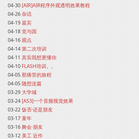
04-30
[AIR]AIR程序外观透明效果教程
04-26
杂话
04-19
嘉宾
04-18
党与国
04-16
观点
04-14
第二次培训
04-11
其实我想更懂你
04-10
FLASH培训。。
04-05
那痛苦的旅程
04-05
随想连篇
03-29
大学城
03-24
[AS3]一个音频视觉效果
03-22
饭否·还是朋友
03-17
童年
03-16
舞会·朋友
03-12
美工 近作