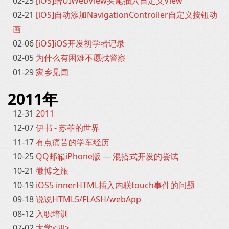
02-25
[iOS]给UIWebView头尾插入自定义View
02-21
[iOS]自动添加NavigationController自定义按钮动
画
02-06
[iOS]iOS开发初学者记录
02-05
为什么有困难不愿找警察
01-29
家乡见闻
2011年
12-31
2011
12-07
伊书 - 苏菲的世界
11-17
有点痛苦的学车经历
10-25
QQ邮箱iPhone版 — 混搭式开发的尝试
10-21
微博之旅
10-19
iOS5 innerHTML插入内联touch事件的问题
09-18
说说HTML5/FLASH/webApp
08-12
入职培训
07-02
大学<四>