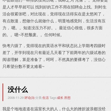
不会跟他们一样排队投简历呢，我称之为“沦落”。。觉得要是
是人才早早就可以 找到好的工作不用在招聘会上找。到时生
活会很紧张吧，对比现在，觉得现在活得实在是太悠闲了，
有点散漫，想做什么就做什么，明显地感觉到，生活没有压
力， 嗯。。知道没压力不好。。最近信心很低，很多方面
的。。嗯~不想颓废。。任何时候。
快考六级了，觉得现在的英语水平和状态比上学期考四级时
差了，开学到现在只有最近几天看了下前两年的六级试卷的
阅读理解，算是准备了，呵呵，不然真的要裸考了，没信心
只希望分数不要太难看~
没什么
2008-11-29
评论(3)
分类:
生活
Tags:
成长
所想
我是个地地道道在温室长大的人，什么大的挫折波浪都没经