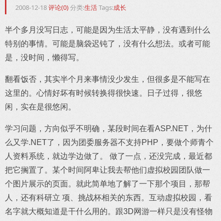
2008-12-18
评论(0)
分类:
生活
Tags:
成长
半个多月没写日志，可能是因为生活太平静，没有遇到什么
特别的事情。可能是脑袋迟钝了，没有什么想法。或者可能
是，没时间，懒得写。
翻看饭否，其实半个月来事情没少发生，但很多是不能写在
这里的。心情好坏有时候转换得很快速。日子过得，很悠
闲，实在是很悠闲。
学习问题，方向似乎不明确，某段时间在看ASP.NET，为什
么又学.NET了，因为团委服务器不支持PHP，要做个师青个
人资料系统，就边学边做了。 做了一点，还没完成，最近都
把它搁置了。某个时间阿卑让我去帮他们虚拟校园团队做一
个图片展示的页面。就此简单地了解了一下那个项目，那帮
人，还有科研立 项、挑战杯相关的东西。互动虚拟校园，看
名字就大概知道是干什么用的。跟3D网游一样只是没有怪物