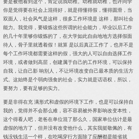
要是被他看到这个，肯定说我幼稚。幼稚就幼稚，也许同学
你是觉得要在社会上混得好，就是得懂得假，懂得圆滑，当
双面人，社会风气是这样，很多工作环境是 这样，那叫社会
能力。我觉得，要锻炼这些所谓的社会能力，毕业以后工作
的几十年里够你锻炼的了，在大学如此自由地地方选择假面
待人，骨子里就透着假！就算 是以后真正工作了，也并不是
每个工作环境都需要这样的假，强大的人可以自由选择工作
环境，或者做到高层，创建属于自己的工作环境，可以保持
自我，让自己影 响别人，不让环境改变自己最本质的生活方
式。这始终是个弱肉强食的社会，实力就是话语权，所以，
要努力，要有足够的实力。
要是非得在充 满形式和虚假的环境下工作，也是可以保持自
我的，觉得并不会那么难，容不容易被外界影响改变本性，
这个得看人吧，老爸在单位混了那么久，国家单位估计是最
虚假的地方了，但并没有改变他什么，其实我挺敬佩的，有
钱没钱生活一个样，在吃喝穿行方面除了应酬都是能省就