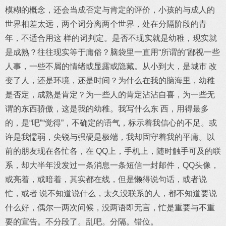
模糊的概念，还会当成否定与肯定的评价，小孩的与成人的
世界相差太远，两个词分离两个世界，处在分隔阶段的青
年，不适合用这 样的词判定。是否不现实就是幼稚，现实就
是成熟？往往现实等于庸俗？脑袋里一直用“所谓的”鄙视一些
人事，一些不屑的情绪或显露或隐藏。从小到大，是城市 改
变了人，还是环境，还是时间？为什么在我的脑海里，幼稚
是否定，成熟是肯定？为一些人的肯定沾沾自喜，为一些无
谓的东西骄傲，这是我的幼稚。我写什么东 西，用得最多
的，是“吧”“觉得”，不确定的语气，标示着我信心的不足。或
许是我懦弱，尖锐与强硬是极端，我却固守着我的平庸。以
前的朋友现在各忙各，在 QQ上，手机上，随时触手可及的联
系，却大半年没发过一条消息一条短信一封邮件，QQ头像，
或亮着，或暗着，其实都在线，但是懒得说句话，或者说
忙，或者 说不知道说什么，太久没联系的人，都不知道要说
什么好，偶尔一两次问候，没两语即无言，忙是重要与不重
要的宣告。不分段了。乱吧。分隔。错位。