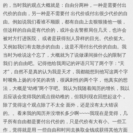
的，当时我的观点大概就是：自由分两种，一种是需要付出
代价的自由，另一种是不需要付 出代价或付出很少代价的自
由。例如说我们看谁不顺眼，都有自由上去狠狠揍他一顿，
但这样的自由是有代价的，或许会去警察局住几天，也许会
被对方打进医院， 或者是获得别人异样的目光。代价挺大。
又例如我们有去散步的自由，这是不用付出代价的自由。我
当时为啥说这个忘了，大概就为了说做课间操什么的限制了
我们 的自由吧。记得他给我周记的评语只写了两个字：“天
才”，自然不是真的认为我是天才，我都能想到他写这两个字
时嘴角上扬的冷笑的表情，很讽刺性的两个字， 他真实的想
法，大概是“幼稚”两个字吧。我认为我随着阅历的增长，我以
后应该会觉得我的观点很幼稚的，但我到现在回想起这个，
除了觉得这个观点除了不太全 面外，还是没有太大错误
的。。看来我的阅历并没增长多少啊~~~~我现在是觉得，几
乎所有自由都是要付出代价的，只是代价有大有小。一些工
作，觉得就是用 一些自由和时间去换取金钱或获得其他方面