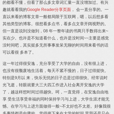
的都看不懂，但看了那么多文章词汇量一直没增加过。有兴
趣就看看我的
Google Reader分享页面
， 会一直分享的。一
直以来看的博客文章一般都局限于互联网，嗯，以后想多看
其他类型的博客。很想看多点书，看多点文章开阔视野的。
但一直是说到没做到，08 年一整年读的书两只手数得出来~
实在少。也许是不知道看什么，也许是没时间~~主要是感觉
没时间吧，其实挺多无所事事发呆无聊的时间用来看书的话
可以看很 多本了。
这一年过得很安逸，充分享受了大学的自由，没有很上进，
也没有很颓废地生活着，每天不紧不慢的，日子过得挺快。
特别是9月以 来，快乐无忧的日子总是过得很快。经常说时
光飞逝，转眼就要大三大四工作进入社会离开安逸的大学
了，越这样想时间过得越快。呵，一直觉得，在安逸自由地
享 受生活享受幸福的同时保持学习与上进，大学生涯才能无
憾。在学习与上进方面做得一般~不太好也不太差。好像我很
多事情都是中庸的。觉得接下来在大学的时间 里我还是只会