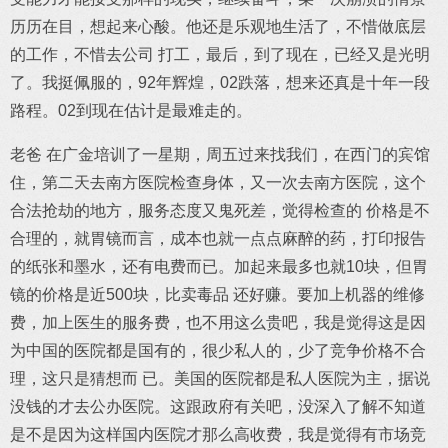
历历在目，想起来心酸。他还是乐观地生活了，不惜做底层
的工作，不惜去公司 打工，最后，到了现在，已经又是光明
了。我挺佩服的，92年辉煌，02跌落，想来还真是十年一段
路程。02到现在估计是最难走的。
老爸 在广金培训了一星期，周五过来找我们，在西门的宾馆
住，第二天去南方医院检查身体，又一次去南方医院，这个
合法抢劫的地方，服务态度又鬼死差，觉得检查的 价格是不
合理的，就胃镜而言，成本也就一点点麻醉的药，打印报告
的纸张和墨水，还有电费而已。加起来最多也就10块，但胃
镜的价格是近500块，比卖毒品 还好赚。要加上机器的维修
费，加上医生的服务费，也不用这么贵吧，我是觉得这是因
为中国的医院都是国有的，很少私人的，少了竞争价格不合
理，这只是猜想而 已。美国的医院都是私人医院为主，据说
没钱的才去公办医院。这跟政府有关吧，没深入了解不知道
是不是因为这样国内医院才那么高收费，我是觉得有市场竞