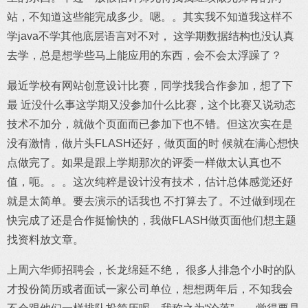
站，不知道这些能完成多少。嗯。。其实我不知道我这样不
学java不学其他底层语言对不对， 这学期数据结构也没认真
去学，总是想学些马上能应用的东西，会不会太浮躁了？
最近学校有网站创意设计比赛，同学找我合作参加，想了下
最 近没什么事这学期又没参加什么比赛，这个比赛又说动态
技术不加分，就做个页面而已参加下也不错。但这次实在是
没有激情，做片头FLASH还好，做页面的时 候就在满心想快
点做完了。如果是跟上学期那次的评委一样做太认真也不
值，呃。。。这次纯粹是设计没有技术，估计总体感觉还好
就是太简单。要去演示的话我也 不打算去了。不过做到现在
快完成了还是合作挺愉快的，我做FLASH做页面他们想主题
找资料放文章。
上周六华师招聘会，长龙绵延不绝， 很多人排急个小时的队
才投份简历或者面试一家公司单位，想想两年后，不知我会