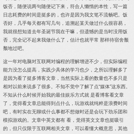
饭否，随便说两句随便记下来，符合人懒惰的本性，写一篇
日志耗费的时间是挺多的，也许是因为我文笔不流畅吧。饭
否好，几乎每天都有写几句，追溯起某天做过什么很容易，
我就很想知道去年圣诞节我在干嘛，但遗憾的是当时没用饭
否，完全记不起来我做什么了，估计也就平常 那样待宿舍颓
颓地过吧。
这一年对电脑对互联网对编程的理解增进不少，但实际编程
能力没怎么提高，实践少具体的学习也少，之所以理解多了
是因为看了挺多博客文章，当然实际上看的数量也不多只是
相对以前来说多了很多。不知不觉中了解了点“媒体”这东西。
不知从什么时候开始我的最佳娱乐方式就 是看博客看文章
了，觉得看文章总能得到点什么，玩游戏就纯粹是浪费时间
吧，有时实在无聊或什么事都不想做时还是会玩下劲乐团和
模拟游戏的。文章中英文都有 看，觉得英文文章也挺吸引
的，但只仅限于互联网相关文章，可以看懂大概意思，其他