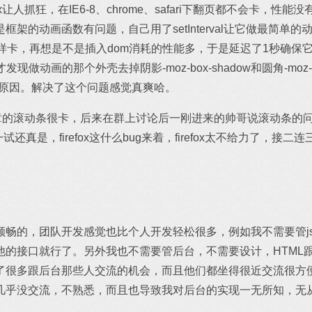
x让人抓狂，在IE6-8、chrome、safari下翻页都不会卡，性能没
架的动画函数有问题，自己用了setInterval让它做最简单的动
还是一样卡，再想是不是插入dom消耗的性能多，于是延迟了1秒确保
发现做动画的那个外壳去掉阴影-moz-box-shadow和圆角-moz-bo
是这原因。解决了这个问题感觉真爽哈。
题，文章的滚动条很卡，后来在群上讨论后一刚进来的帅哥说滚动条的
多了，一试还真是，firefox这什么bug来着，firefox太不给力了，
顺畅的，团队开发感觉也比个人开发轻松很多，例如我不需要管j
调用他的接口就行了。另外我也不需要管后台，不需要设计，HTML
了很多跟后台那些人交流的机会，而且他们都坐得很近交流很方
几乎没交流，不熟悉，而且也导致我对后台的实现一无所知，无