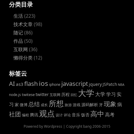
分类目录
生活
(223)
技术文章
(98)
随记
(86)
作品
(50)
互联网
(36)
懒得分类
(12)
标签云
ios
AI
flash
javascript
as3
jquery
JSPatch
iphone
NBA
大学
大学
学习
实
twitter
历程
twitese
node.js
互联网
回忆
所想
现象
总结
病
习
家
源码解析
微博
游戏
牙
成长
旅游
观点
高中
社团
高考
腾讯
音乐
饭否
编程
设计
评论
Powered by Wordpress | Copyright bang 2006-2015