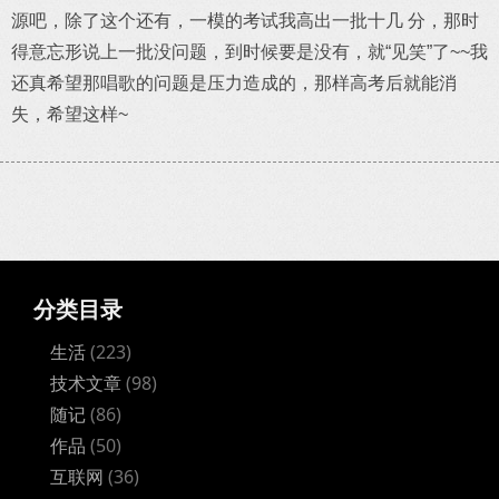
源吧，除了这个还有，一模的考试我高出一批十几 分，那时
得意忘形说上一批没问题，到时候要是没有，就“见笑”了~~我
还真希望那唱歌的问题是压力造成的，那样高考后就能消
失，希望这样~
分类目录
生活
(223)
技术文章
(98)
随记
(86)
作品
(50)
互联网
(36)