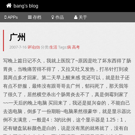
bang's blog
APPs
存档
作品
关于
广州
2007-7-16
评论(0)
分类:
生活
Tags:
病
高考
写晚上篇日记不久，我就上医院了~原因是吃了坏东西得了肠
胃炎，当晚痛苦得不得了，又拉又吐又发热，打吊针打到凌
晨两点多才回家。第二天早上醒来感 觉还可以，就是肚子还
有点不舒服，最终没有跟哥哥去广州，郁闷死了，那天我等
了很久了，居然横空杀出个肠胃炎去不了，真是倒霉到家了
~~一天后的晚上电脑 买回来了，我还是挺兴奋的，不能自己
去选电脑，倒多了一份期盼~电脑果然很豪华，就是显示器比
例不太满意，一般是4：3的比例，这个显示器是 1.25：1，
还有键盘鼠标颜色是白的，说是没有黑的就将就了，没有自