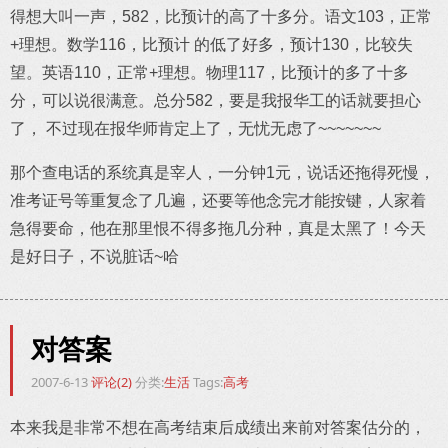
得想大叫一声，582，比预计的高了十多分。语文103，正常
+理想。数学116，比预计 的低了好多，预计130，比较失
望。英语110，正常+理想。物理117，比预计的多了十多
分，可以说很满意。总分582，要是我报华工的话就要担心
了， 不过现在报华师肯定上了，无忧无虑了~~~~~~~
那个查电话的系统真是宰人，一分钟1元，说话还拖得死慢，
准考证号等重复念了几遍，还要等他念完才能按键，人家着
急得要命，他在那里恨不得多拖几分种，真是太黑了！今天
是好日子，不说脏话~哈
对答案
2007-6-13
评论(2)
分类:
生活
Tags:
高考
本来我是非常不想在高考结束后成绩出来前对答案估分的，