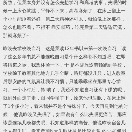
所致，但我本身并没有怎么去想学习 和高考的事，失眠的时
候一上床心就跳，平静不下来，高考麻烦了，在床上翻上一
个小时能睡着还好，第二天精神还可以，就怕像上次那样，
怎么也睡不着，不得不 靠安眠药，吃完后第二天昏昏沉沉，
那就麻烦了~
昨晚去学校晚自习，这是我读12年书以来第一次晚自习，读
了这么多年书总不能连晚自习是个什么样都不知道吧，在即
将结束之际，我想体验一下，于 是不辞旅途劳顿跑到学校，
学校除了教室其他地方几乎全暗，路灯都没几只，进入教室
后那安静的气氛真让我不习惯，只能乖乖坐在那里专心学
习。一个小时后，铃 响了，我还不知道自习还有下课的呢，
就到外面走了走，跟同学聊了下，原来他也失眠，在床上翻
了1个多小时，看来我并不是个特殊分子。今天再见到他的时
候， 他说昨晚又失眠了，如果说有什么比失眠更痛苦，那应
该是连续几晚都失眠。我知道那样的痛苦。他说昨晚宿舍几
个人都失眠，看来考前N天失眠还算是比较正常 的~~如何能