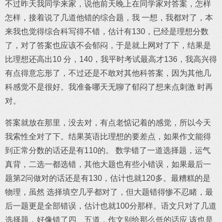
不过昨天我同学来家，说他前天晚上在同学家对答案，怎样
怎样，接着说了几道他错的综合题，我 一想，我都对了，本
来我也觉得综合科写得不错，估计有130，已经是理想分数
了，对了答案也应该不会郁闷，于是就上网对了下，结果是
比理想还高出10 分，140，我平时考试最高才136，我高兴得
有点得意忘形了，不过还是不敢对其他科答案，因为其他几
科感觉不是很好。我准备哪天无聊了郁闷了想来点刺激 时再
对。
答案就放在那里，没去对，有点老惦记着的感觉，所以今天
我索性全对了下。结果英语比理想的要差点，如果作文能得
到正常分数的话还是有110的。 数学错了一道选择题，运气
真背，二选一都选错，其他大题也有些小错误，如果最后一
题第2问做对的话还是有130，估计也就120多。最糟糕的是
物理，虽然 选择填空几乎都对了，但大题错得惨不忍睹，最
后一题更是全部错误，估计也就100分那样。语文只对了几道
选择题，好像错了四、五道，作文别给那么低的话应 该也是