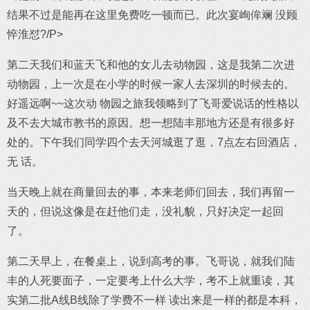
结果不过是能再在这里免费吃一顿而已。此次宴峋侔斓 没顾
悴淮怼?/P>
第二天我们和蓝天飞和他的女儿去动物园，这是我第二次进
动物园，上一次是在小学的时候一家人去深圳的时候去的。
好遥远啊~~这次动 物园之旅我领略到了飞哥爱说话的性格以
及不去大城市教书的原因。想一想陆丰那地方还是有很多好
处的。下午我们同学四个去天河城逛了逛，7点左右回酒店，
无 话。
当天晚上就在商量回去的事，本来老师们回去，我们再留一
天的，但说这像是在赶他们走，没礼貌，只好决定一起回
了。
第二天早上，在餐桌上，说到高考的事。飞哥说，就我们陆
丰的人死要面子，一定要考上什么大学，考不上就重读，其
实第二批A线B线除了学费不一样 读出来是一样的都是本科，