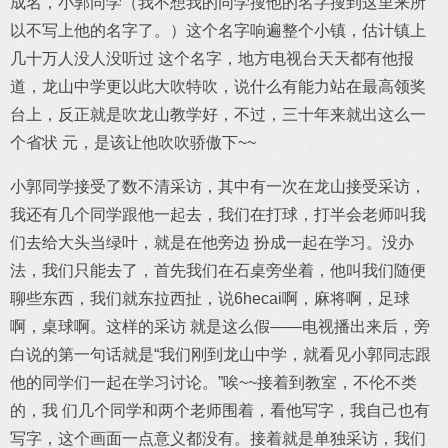
成名，小郭同学（我不想我的同学搜他的名字搜到这里来所
以不写上他的名字了。）这个名字响遍整个小镇，估计镇上
几十万人没人没听过 这个名字，地方电视台天天都有他报
道，龙山中学更以此大吹特吹，说什么有能力站在最高领奖
台上，反正就是吹龙山教学好，不过，三十年来就出这么一
个省状 元，是该让他吹吹骄傲下~~
小郭同学接受了数不清采访，其中有一次在龙山接受采访，
我还有几个同学跟他一起去，我们在打球，打半会老师叫我
们去给大头当绿叶，就是在他旁边 扮成一起在学习。没办
法，我们只能去了，首先我们在石桌旁坐着，他叫我们随便
聊些东西，我们就东拉西扯，说6hecai啊，麻将啊，足球
啊，桌球啊。这样的采访 就是这么假——电视播出来后，旁
白说的第一句话就是“我们刚到龙山中学，就看见小郭同志跟
他的同学们一起在学习讨论。”唉~~接着到教室，不伦不类
的，我 们几个同学和两个老师围着，看他写字，我自己也有
写字，这个画面一点意义都没有。接着就是单独采访，我们