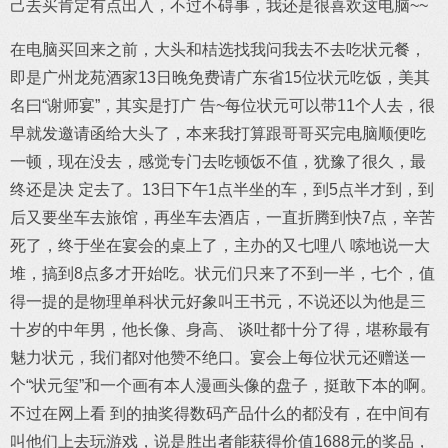
己去买肯定有点出入，不过不碍事，我还是很喜欢这电脑~~
在电脑买回来之前，大头和桔选找我问我去不去吃状元餐，
即是广州龙苑酒家13日晚免费请广东省15位状元吃饭，美其
名曰“谢师宴”，其实是打广 告~每位状元可以带11个人去，很
早就发邀请函给大头了，本来我打算跟哥哥买完电脑顺便吃
一顿，现在没去，感觉专门去吃顿饭不值，犹豫了很久，最
终还是决 定去了。13日下午1点半坐的车，到5点半才到，到
后又要坐车去旅馆，再坐车去酒店，一直折腾到快7点，辛苦
死了，终于坐在宴会的桌上了，主办的又七哩八 嗦地说一大
堆，搞到8点多才开始吃。状元们只来了不到一半，七个，值
得一提的是物理单科状元好象叫王书元，不说还以为他是三
十岁的中年男，他长像、身高、 谈吐都十分了得，堪称最有
魅力状元，我们都对他赞不绝口。宴会上每位状元还赠送一
个“状元玺”和一个画有本人漫画头像的盘子，挺敢下本的啊。
不过在网上看 到的抽奖得数码产品什么的都没有，在中间有
叫他们上去玩游戏，说是胜出者能获得价值1688元的奖品，