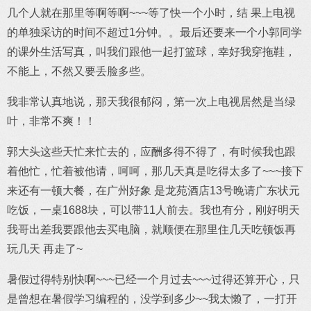
几个人就在那里等啊等啊~~~等了快一个小时，结 果上电视
的单独采访的时间不超过1分钟。。最后还要来一个小郭同学
的课外生活写真，叫我们跟他一起打篮球，幸好我穿拖鞋，
不能上，不然又要丢脸多些。
我非常认真地说，那天我很郁闷，第一次上电视居然是当绿
叶，非常不爽！！
郭大头这些天忙来忙去的，应酬多得不得了，有时候我也跟
着他忙，忙着被他请，呵呵，那几天真是吃得太多了~~~接下
来还有一顿大餐，在广州好象 是龙苑酒店13号晚请广东状元
吃饭，一桌1688块，可以带11人前去。我也有分，刚好明天
我哥出差我要跟他去买电脑，就顺便在那里住几天吃顿饭再
玩几天 再走了~
暑假过得特别快啊~~~已经一个月过去~~~过得还算开心，只
是曾想在暑假学习编程的，没学到多少~~我太懒了，一打开