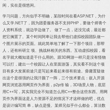
闲，实在是很悠闲。
学习问题，方向似乎不明确，某段时间在看ASP.NET，为什
么又学.NET了，因为团委服务器不支持PHP，要做个师青个
人资料系统，就边学边做了。 做了一点，还没完成，最近都
把它搁置了。某个时间阿卑让我去帮他们虚拟校园团队做一
个图片展示的页面。就此简单地了解了一下那个项目，那帮
人，还有科研立 项、挑战杯相关的东西。互动虚拟校园，看
名字就大概知道是干什么用的。跟3D网游一样只是没有怪物
可以打，建出一个校园让人在里面游荡，其实看不到这个项
目有多大发展前途只是写起来看起来很有前途。毋庸置疑做
出这个是很强的让我汗颜了一阵，三个技术要点：嵌入开源
网页浏览器用网页作为界面，p2p传 输，3D场景人物，底层
用C++写，其实我完全不知道怎么用C++整合这些东西。用网
页作为界面这是人力资源不足的情况下才这样做的吧，优点
是设计编写简 单，缺点是慢。某师兄似乎什么都会，算法数