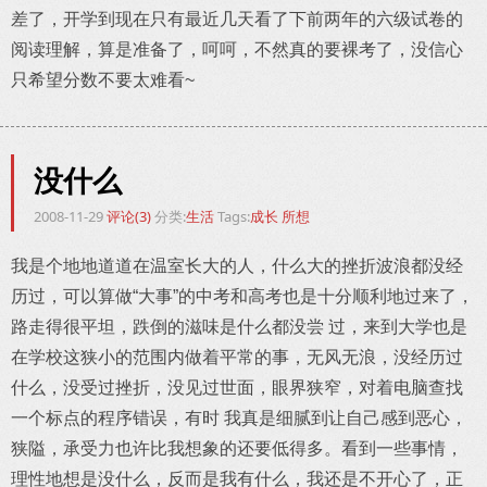
差了，开学到现在只有最近几天看了下前两年的六级试卷的
阅读理解，算是准备了，呵呵，不然真的要裸考了，没信心
只希望分数不要太难看~
没什么
2008-11-29
评论(3)
分类:
生活
Tags:
成长
所想
我是个地地道道在温室长大的人，什么大的挫折波浪都没经
历过，可以算做“大事”的中考和高考也是十分顺利地过来了，
路走得很平坦，跌倒的滋味是什么都没尝 过，来到大学也是
在学校这狭小的范围内做着平常的事，无风无浪，没经历过
什么，没受过挫折，没见过世面，眼界狭窄，对着电脑查找
一个标点的程序错误，有时 我真是细腻到让自己感到恶心，
狭隘，承受力也许比我想象的还要低得多。看到一些事情，
理性地想是没什么，反而是我有什么，我还是不开心了，正