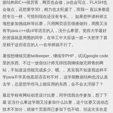
据结构和C++很厉害，网页也会做，js也会写点，FLASH也
会做点，还想要学3D，精力也太旺盛了，而我一 直以来都是
想专注一样，可惜到现在还没有专长。。如果想申请科研立
项想参加挑战杯等比赛，只用网页语言很难做到，周围又没
有学java c++或c#等语言的人，没什么希望。觉得大学最好
的资源就是周围的同学，在华工中大应该一抓一大把学了甚
至精于这些语言的人~~在华师就不行了。
暑假想继续完善twitkeeper，继续学PHP，试试google code
里的东西。不过一放假估计师兄得找我继续做完师青的网
站，不知道这些能完成多少。嗯。。其实我不知道我这样不
学java不学其他底层语言对不对， 这学期数据结构也没认真
去学，总是想学些马上能应用的东西，会不会太浮躁了？
最近学校有网站创意设计比赛，同学找我合作参加，想了下
最 近没什么事这学期又没参加什么比赛，这个比赛又说动态
技术不加分，就做个页面而已参加下也不错。但这次实在是