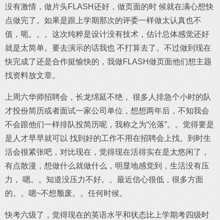
没有激情，做片头FLASH还好，做页面的时 候就在满心想快
点做完了。如果是跟上学期那次的评委一样做太认真也不
值，呃。。。这次纯粹是设计没有技术，估计总体感觉还好
就是太简单。要去演示的话我也 不打算去了。不过做到现在
快完成了还是合作挺愉快的，我做FLASH做页面他们想主题
找资料放文章。
上周六华师招聘会，长龙绵延不绝， 很多人排急个小时的队
才投份简历或者面试一家公司单位，想想两年后，不知我会
不会跟他们一样排队投简历呢，我称之为“沦落”。。觉得要是
是人才早早就可以 找到好的工作不用在招聘会上找。到时生
活会很紧张吧，对比现在，觉得现在活得实在是太悠闲了，
有点散漫，想做什么就做什么，明显地感觉到，生活没有压
力， 嗯。。知道没压力不好。。最近信心很低，很多方面
的。。嗯~不想颓废。。任何时候。
快考六级了，觉得现在的英语水平和状态比上学期考四级时