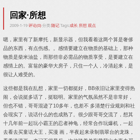
回家·所想
2009-1-19
评论(0)
分类:
随记
Tags:
成长
所想
观点
嗯，家里有了新摩托，新显示器，但我看着这两个算是奢侈
品的东西，有点伤感。。感情要建立在物质的基础上，那种
物质是柴米油盐，而那些非必需品的物质享受，是要建立在
感情上的。富翁的豪华大房子，只住一个人，冷清起来，是
很让人难受的。
这些都是我在乱想，家里一切都挺好，BB依旧让家里变得热
闹，会说挺多话了，挺聪明。家里的气氛虽然不是非常好，
但也不错，哥哥混迹了10多年，也差不 多清楚行业规则和社
会现实了，说话什么的也成熟了。很少跟哥哥交流了，想其
十几年前一起玩小霸王的忍者神龟，经常合作玩爆机，一起
去看去买童话大王，买漫 画，半夜起来录制翡翠台的龙珠，