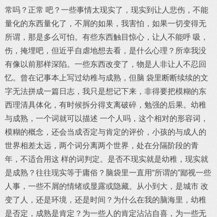
常吗？正常 吧？一些事情太现实了，现实到让人悲伤，不能
量化的东西量化了，不屑的如果，我害怕，如果一切变得无
所谓，那是多么可怕。有些东西触目惊心，让人不能呼 吸，
伤，掩埋吧，但近乎自虐地想去看，是什么心理？所幸我没
有像以前那样深陷。一些东西改变了，物是人非让人不忍回
忆。曾在记事本上写过幼稚与成熟，但脑 袋里断断续续的文
字无法拼成一篇日志，我只是想记下来，非得要把模糊的东
西理清具体化，有时候拆分得支离破碎，勉强的后果。幼稚
与成熟，一个词就可以描述 一个人吗，这个相对的形容词，
模糊的概念，还会当成否定与肯定的评价，小孩的与成人的
世界相差太远，两个词分离两个世界，处在分隔阶段的青
年，不适合用这 样的词判定。是否不现实就是幼稚，现实就
是成熟？往往现实等于庸俗？脑袋里一直用“所谓的”鄙视一些
人事，一些不屑的情绪或显露或隐藏。从小到大，是城市 改
变了人，还是环境，还是时间？为什么在我的脑海里，幼稚
是否定，成熟是肯定？为一些人的肯定沾沾自喜，为一些无