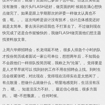
技术不加分，就做个页面而已参加下也不错。但这次实在是
没有激情，做片头FLASH还好，做页面的时 候就在满心想快
点做完了。如果是跟上学期那次的评委一样做太认真也不
值，呃。。。这次纯粹是设计没有技术，估计总体感觉还好
就是太简单。要去演示的话我也 不打算去了。不过做到现在
快完成了还是合作挺愉快的，我做FLASH做页面他们想主题
找资料放文章。
上周六华师招聘会，长龙绵延不绝， 很多人排急个小时的队
才投份简历或者面试一家公司单位，想想两年后，不知我会
不会跟他们一样排队投简历呢，我称之为“沦落”。。觉得要是
是人才早早就可以 找到好的工作不用在招聘会上找。到时生
活会很紧张吧，对比现在，觉得现在活得实在是太悠闲了，
有点散漫，想做什么就做什么，明显地感觉到，生活没有压
力， 嗯。。知道没压力不好。。最近信心很低，很多方面
的。。嗯~不想颓废。。任何时候。