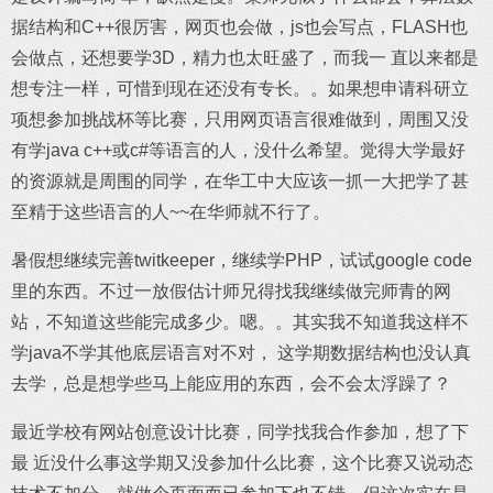
据结构和C++很厉害，网页也会做，js也会写点，FLASH也
会做点，还想要学3D，精力也太旺盛了，而我一 直以来都是
想专注一样，可惜到现在还没有专长。。如果想申请科研立
项想参加挑战杯等比赛，只用网页语言很难做到，周围又没
有学java c++或c#等语言的人，没什么希望。觉得大学最好
的资源就是周围的同学，在华工中大应该一抓一大把学了甚
至精于这些语言的人~~在华师就不行了。
暑假想继续完善twitkeeper，继续学PHP，试试google code
里的东西。不过一放假估计师兄得找我继续做完师青的网
站，不知道这些能完成多少。嗯。。其实我不知道我这样不
学java不学其他底层语言对不对， 这学期数据结构也没认真
去学，总是想学些马上能应用的东西，会不会太浮躁了？
最近学校有网站创意设计比赛，同学找我合作参加，想了下
最 近没什么事这学期又没参加什么比赛，这个比赛又说动态