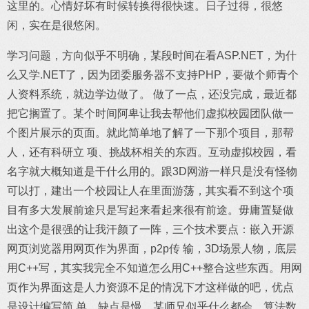
这里的。心情好坏有时候转换得很快速。日子过得，很悠
闲，实在是很悠闲。
学习问题，方向似乎不明确，某段时间在看ASP.NET，为什
么又学.NET了，因为团委服务器不支持PHP，要做个师青个
人资料系统，就边学边做了。 做了一点，还没完成，最近都
把它搁置了。某个时间阿卑让我去帮他们虚拟校园团队做一
个图片展示的页面。就此简单地了解了一下那个项目，那帮
人，还有科研立 项、挑战杯相关的东西。互动虚拟校园，看
名字就大概知道是干什么用的。跟3D网游一样只是没有怪物
可以打，建出一个校园让人在里面游荡，其实看不到这个项
目有多大发展前途只是写起来看起来很有前途。毋庸置疑做
出这个是很强的让我汗颜了一阵，三个技术要点：嵌入开源
网页浏览器用网页作为界面，p2p传 输，3D场景人物，底层
用C++写，其实我完全不知道怎么用C++整合这些东西。用网
页作为界面这是人力资源不足的情况下才这样做的吧，优点
是设计编写简 单，缺点是慢。某师兄似乎什么都会，算法数