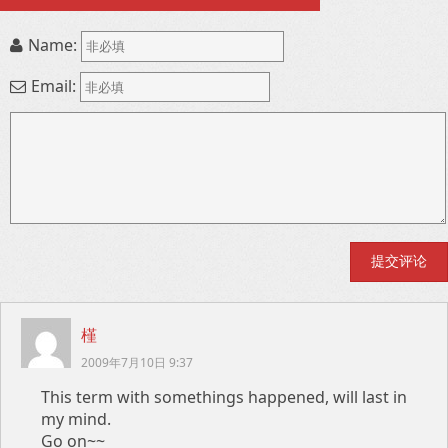
Name:
Email:
槿
2009年7月10日 9:37
This term with somethings happened, will last in
my mind.
Go on~~