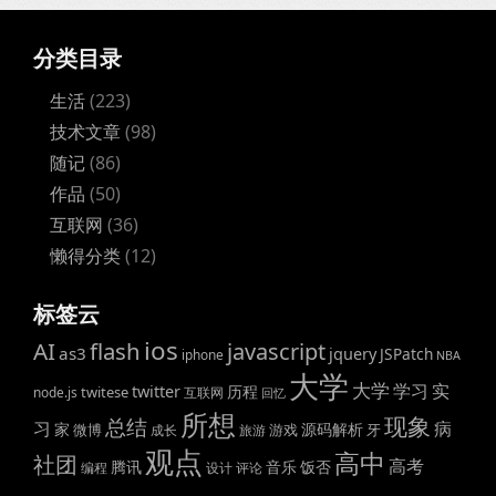
分类目录
生活
(223)
技术文章
(98)
随记
(86)
作品
(50)
互联网
(36)
懒得分类
(12)
标签云
ios
AI
flash
javascript
as3
jquery
JSPatch
iphone
NBA
大学
大学
学习
实
twitter
历程
twitese
node.js
互联网
回忆
所想
现象
总结
病
习
家
源码解析
微博
游戏
牙
成长
旅游
观点
高中
社团
高考
腾讯
音乐
饭否
编程
设计
评论