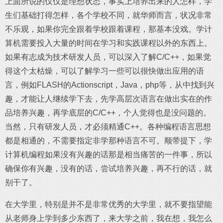
上面所说的仅仅是理想状态，事实上培养出来的人怎样，学
生们基础打得怎样，各个学校不同，就华师而言，状况非常
不乐观，如果你完全跟着学校跟着课程，那基本没戏。学计
算机需要投入大量的时间在学习和实践课程以外的东西上。
如果有志成为技术研发人员，可以深入了解C/C++，如果觉
得这个太枯燥，可以了解学习一些可以很快做出应用的语
言，例如FLASH的Actionscript，Java，php等，从中找到兴
趣，才能让人继续学下去，先学高层次语言在做出实在的作
品培养兴趣，再学底层的C/C++，个人觉得也是没问题的。
当然，只有研发人员，才必须精通C++。各种编程语言思想
都是相通的，不需要指定非学那种语言不可。顺带提下，学
计算机编程如果没有兴趣的话那是相当痛苦的一件事，所以
确保你有兴趣，没有的话，尝试培养兴趣，再不行的话，就
别干了。
在大学里，特别是并不是非常优秀的大学里，就不要指望能
从老师身上学到多少东西了，来大学之前，我在想，我怎么