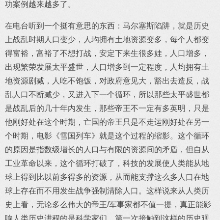
功案例越来越多了。
在电台听到一个挺有意思的东西：马尔塞斯陷阱，就是历史
上战乱时期人口变少，人均拥有土地资源变多，每个人都变
得富裕，富裕了不想打战，安定下来生很多娃，人口增多，
出现繁荣发展太平盛世，人口增多到一定程度，人均拥有土
地资源剧减，人吃不饱饭，对政府意见大，豁出去造反，战
乱人口不断减少，又进入下一个循环，所以那些太平盛世都
是战乱后的几十年内发生，那些帝王不一定有多英明，只是
他刚好处在这个时期，亡国的帝王只是不走运刚好处在另一
个时期，电影《雪国列车》就是这个过程的缩影。这个循环
的原因是指数级增长的人口与有限的资源间的矛盾，但自从
工业革命以来，这个循环打破了，科技的发展使人类能从地
球上得到比以前多得多的资源，从而能支撑这么多人口在地
球上存在而不用发生战争强制清除人口。这样说来从人类历
史上看，无论多么伟大的帝王/军事家都不值一提，真正能影
响人类历史进程的是科学家们。第一次接触到这样的历史观