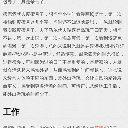
包办了，真是辛苦了。
摆完酒就去度蜜月了，想当年小学时看漫画IQ博士，第一次
接触到度蜜月这几个字，当时还不知道啥意思，一晃就轮到
我实践度蜜月了。去了马尔代夫瑞喜登岛玩了四五天，相当
不错，第一次出国，第一次去海岛度假，第一次看到浅蓝色
的海滩，第一次浮潜，总的来说时光就是在浮潜-吃饭-懒洋洋
躺着-游泳-逛小岛中度过，舒适惬意。感觉四天的时光很长，
过得很慢，可能因为过的日子不是重复的，是新颖的，人脑
就会活跃起来感知外界，从而感知到的时间就越长。这么说
来经常去体验不同的东西，常外出游玩，会让自己的精神寿
命更长，感受到更多活着的时间。可惜正儿八经地工作后，
能外出游玩的时间少了。
工作
年初回腾讯工作，为什么回大公司工作我
另一篇博客
说了，