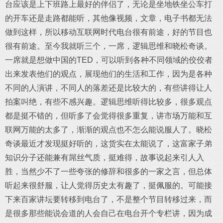
台应该是上下班路上最好的伴侣了，无论是坐地铁坐公车打
的开车还是走路都能听，其他像视频，文章，电子书都无法
做到这样，所以移动互联网时代电台很有前途，好的节目也
很有前途。至今我就听三个，一席，逻辑思维和晓松奇谈。
一席就是想做中国的TED，可以听到各种不同领域的佼佼者
出来发表他们的观点，展现他们的生活和工作，因为是各种
不同的人演讲，不同人的落差还是比较大的，有些讲得让人
拍案叫绝，有些不感兴趣。逻辑思维听得比较多，很多观点
都是挺不错的，但听多了会觉得很多重复，讲市场万能和互
联网万能的太多了，渐渐的观点也不怎么能说服人了。晓松
奇谈最近才发现挺好听的，这货实在太能说了，这富家子弟
知识分子还能兼有屌丝气质，挺难得，故事说起来引人入
胜，当然少不了一些夸张的修辞和很多的一家之言，但总体
听起来很舒服，让人觉得历史太有趣了，挺佩服的。可能接
下来百家讲坛要转移到电台了，不是整个节目转移过来，而
是很多那些能说会道的人会自己在电台开个专栏讲，因为成