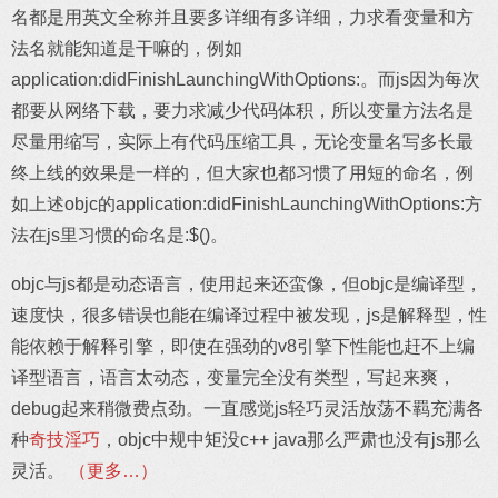
名都是用英文全称并且要多详细有多详细，力求看变量和方
法名就能知道是干嘛的，例如
application:didFinishLaunchingWithOptions:。而js因为每次
都要从网络下载，要力求减少代码体积，所以变量方法名是
尽量用缩写，实际上有代码压缩工具，无论变量名写多长最
终上线的效果是一样的，但大家也都习惯了用短的命名，例
如上述objc的application:didFinishLaunchingWithOptions:方
法在js里习惯的命名是:$()。
objc与js都是动态语言，使用起来还蛮像，但objc是编译型，
速度快，很多错误也能在编译过程中被发现，js是解释型，性
能依赖于解释引擎，即使在强劲的v8引擎下性能也赶不上编
译型语言，语言太动态，变量完全没有类型，写起来爽，
debug起来稍微费点劲。一直感觉js轻巧灵活放荡不羁充满各
种
奇技淫巧
，objc中规中矩没c++ java那么严肃也没有js那么
灵活。
（更多…）