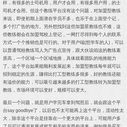
样，有很多的士司机用，用户才会用，有很多用户用，的士
司机才会用。但这个教练平台没有这个问题，对加盟型教练
来说，即使初期上面潜在学员不多，也乐于在上面登个记，
多个打广告的地方。另外想找到这些加盟星教练也不难，这
些教练都会在加盟驾校上登记，一网打尽得到每个人的联系
方式一个个推销也是可行的。对于用户端(想学车的人)，可以
以普通驾校教练骂人为广告点宣传，跟大伙说咱这的教练素
质高，一个区域一个区域地推，具体就看团队的地推能力
了。这个平台如果能顺利发展起来，加盟型教练每年就可以
招到稳定的生源，賺得比打工型教练多很多，好的教练还能
有溢价的能力，可以吸引越来越多的打工型教练转为加盟型
教练，市场环境可以变好，规模可以变大。
最后一个问题，就是用户学完车拿到驾照后，就会跟这个平
台say goodbye了，以后也不太可能再上这个平台，流动性太
大，除非这个平台是挂靠在一个更大的平台上，可能用户多
了后可以逐渐发展成把车相关的东西包进来，例如摇号买车