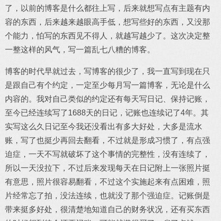
了，以前的博客是什么都往上写，后来就想写点有主题有内
容的东西，后来越来越眼高手低，想写些好的东西，又没那
个能力，怕写的东西见不得人，就越写越少了。这次决定整
一整这样的风气，写一篇乱七八糟的博客。
博客的时代早就过去，写博客的很少了，我一直写到现在只
是跟自己有个约定，一定至少每月写一篇博客，无论是什么
内容的。我对自己类似的约定还有每天写日记、保持记账，
至今已经连续写了1688天的日记，记账也连续记了4年。其
实写这么久日记至今我还没看出有多大好处，大多是流水
账，写了也挺少再回去翻看，不过就是形成习惯了，有点强
迫症，一天不写就破坏了这个事情的完整性，没有连续了，
所以一天没拉下，不过后来发现每天在日记附上一张照片挺
有意思，照片很容易翻看，不过这个实施起来有点困难，照
片经常忘了拍，没法连续，也就没了那个强迫症。记账倒是
带来挺多好处，很清楚地知道自己的财务状况，还有买东西