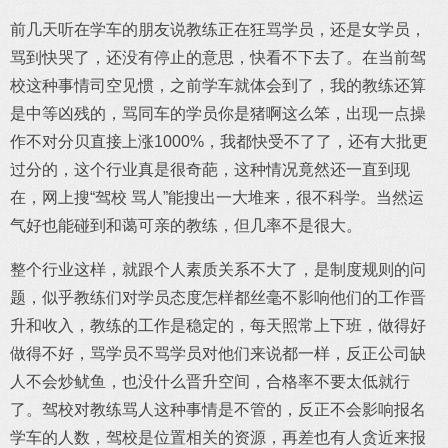
前几天听在学车的朋友说教练正在狂骂学员，还是女学员，
骂到快哭了，还没有停止的意思，快看不下去了。在当前驾
校这种事情司空见惯，之前学车就体会到了，我的教练还算
是中等凶残的，骂同车的学员你是猪啊这么笨，出现一点操
作不对分贝直接上涨1000%，我都快受不了了，还有大批更
过分的，这个行业真是很奇葩，这种情况竟然还一直到现
在，网上搜“驾校 骂人”能搜出一大堆来，很不科学。当然运
气好也能碰到和蔼可亲的教练，但几率不是很大。
整个行业这样，就跟个人素质关系不大了，是制度规则的问
题，似乎教练们对学员态度怎样都丝毫不影响他们的工作晋
升和收入，教练的工作是稳定的，每天照常上下班，做得好
做得不好，骂学员不骂学员对他们来说都一样，反正公司缺
人不会炒鱿鱼，也没什么晋升空间，合格率不要太低就行
了。驾校对教练骂人这种事情是不管的，反正不会影响报名
学车的人数，驾校是位置相关的资源，再差也有人贪近来报