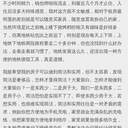
不少时间精力，钱也哗啦啦流走，到最近几个月才止住。入
住后没多大特殊感觉，我对这方面不太敏感，相对于租房最
明显的差别就是可以随意买家具，随意放置装扮自己的家，
当然环境是比之前晚上楼下烧烤档吵闹又有烟味是好得多
了，但离地铁站也比之前远了，特别是现在每天上下班，上
地铁下地铁两段路程要走二十多分钟，但也没找到什么好办
法，走着走着就习惯了。地铁发展这么久，还没出现一种方
便的地铁接驳工具，真是遗憾。
我挺希望我的房子可以做到简洁和实用，但不太容易，发现
简洁是奢侈品，怎样才显得简洁？大量留白。怎样才能做到
大量留白？一是东西少，二是房子大。我们一是东西多，二
是房子小，简洁恐怕是实现不了了。即使东西少房子大，若
想实用，也很难实现简洁，简洁和实用往往是一对矛盾的需
求，例如你想方便地为手机充电，家里就会充满杂乱的充电
线，你想家里能方便地拿到纸巾，家里就要放很多纸巾盒，
在各种需求推动下慢慢变杂乱。要解决这个问题估计得等智