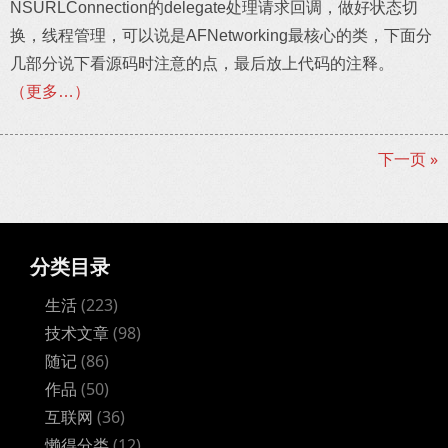
NSURLConnection的delegate处理请求回调，做好状态切
换，线程管理，可以说是AFNetworking最核心的类，下面分
几部分说下看源码时注意的点，最后放上代码的注释。
（更多…）
下一页 »
分类目录
生活
(223)
技术文章
(98)
随记
(86)
作品
(50)
互联网
(36)
懒得分类
(12)