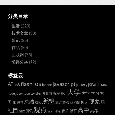
分类目录
生活
(223)
技术文章
(98)
随记
(86)
作品
(50)
互联网
(36)
懒得分类
(12)
标签云
ios
AI
flash
javascript
as3
jquery
JSPatch
iphone
NBA
大学
大学
学习
实
twitter
历程
twitese
node.js
互联网
回忆
所想
现象
总结
病
习
家
源码解析
微博
游戏
牙
成长
旅游
观点
高中
社团
高考
腾讯
音乐
饭否
编程
设计
评论