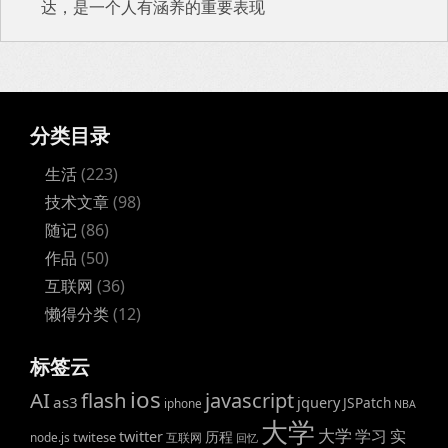
达，是一个人有涵养的重要表现
分类目录
生活
(223)
技术文章
(98)
随记
(86)
作品
(50)
互联网
(36)
懒得分类
(12)
标签云
ios
AI
flash
javascript
as3
jquery
JSPatch
iphone
NBA
大学
大学
学习
实
twitter
历程
twitese
node.js
互联网
回忆