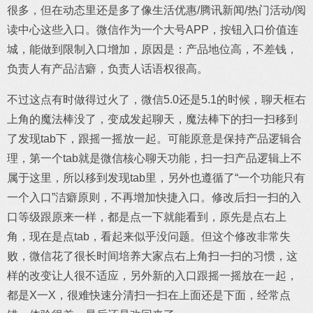
很多，但在动态里还是多了像生活优惠/腾讯新闻/热门活动/阅
读中心这些入口。微信作为一个大号APP，按钮入口价值连
城，能做到限制入口增加，原因是：产品地位高，不差钱，
负责人有产品洁癖，负责人话语权很高。
不过这点有时做得过火了，微信5.0还是5.1的时候，聊天框右
上角的魔法棒没了，变成发起聊天，魔法棒下的扫一扫移到
了发现tab下，跟摇一摇放一起。可能原意是保持产品逻辑合
理，第一个tab就是微信核心聊天功能，扫一扫产品逻辑上不
属于这里，所以移到发现tab里，另外也遵循了“一个功能只有
一个入口”洁癖原则，不再增加快捷入口。修改后扫一扫的入
口等级跟原来一样，都是点一下就能看到，原先是点右上
角，现在是点tab，看起来似乎没问题。但这个修改非常失
败，微信花了很长时间培养大家点右上角扫一扫的习惯，这
样的改变让人很不适应，另外新的入口跟摇一摇放在一起，
都是X一X，很难快速分清扫一扫在上面还是下面，经常点