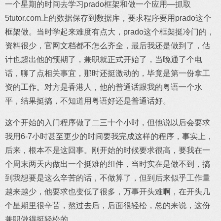
一个星期的时间去学习prado框架和做一个应用—抓取
5tutor.com上的数据保存到数据库，要求程序要用prado这个
框架做。当时学起来难度有点大，prado这个框架挺冷门的，
资料很少，官网文档都不怎么齐全，最后我还是做到了，估
计也超出他的预期了，兼职就正式开始了，当晚通了个电
话，聊了点相关事宜，那时还挺激动的，毕竟是第一份拿工
资的工作。对方是香港人，他的普通话跟我的粤语一个水
平，结果挺搞，不知道用粤语好还是普通话好。
这个开始的入门程序做了二三十个小时，但他说以后会要求
我用6-7小时甚至更少的时间要我完成这样的程序，事实上，
后来，根本不是这回事。刚开始的时候要求很高，要我在一
个周末两天内做出一个挺难的组件，当时实在是做不到，搞
到我想要是这么辛苦的话，不做算了，但到后来似乎工作量
越来越少，他要求也变低了很多，万事开头难啊，在开头几
个星期里很辛苦，熬过去后，后面很轻松，总的来说，这份
兼职做得挺轻松的。