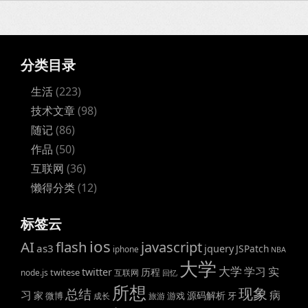
分类目录
生活
(223)
技术文章
(98)
随记
(86)
作品
(50)
互联网
(36)
懒得分类
(12)
标签云
ios
AI
flash
javascript
as3
jquery
JSPatch
iphone
NBA
大学
大学
学习
实
twitter
历程
twitese
node.js
互联网
回忆
所想
现象
总结
病
习
家
源码解析
微博
游戏
牙
成长
旅游