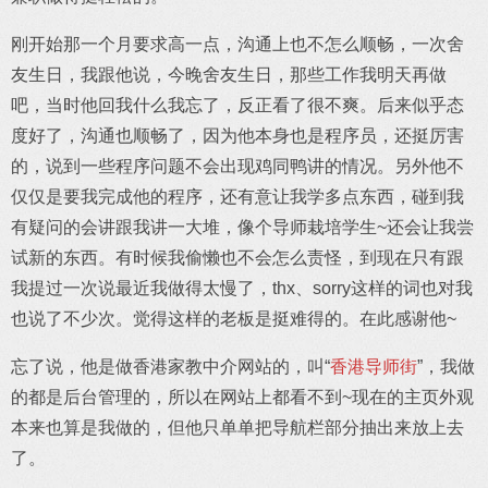
刚开始那一个月要求高一点，沟通上也不怎么顺畅，一次舍
友生日，我跟他说，今晚舍友生日，那些工作我明天再做
吧，当时他回我什么我忘了，反正看了很不爽。后来似乎态
度好了，沟通也顺畅了，因为他本身也是程序员，还挺厉害
的，说到一些程序问题不会出现鸡同鸭讲的情况。另外他不
仅仅是要我完成他的程序，还有意让我学多点东西，碰到我
有疑问的会讲跟我讲一大堆，像个导师栽培学生~还会让我尝
试新的东西。有时候我偷懒也不会怎么责怪，到现在只有跟
我提过一次说最近我做得太慢了，thx、sorry这样的词也对我
也说了不少次。觉得这样的老板是挺难得的。在此感谢他~
忘了说，他是做香港家教中介网站的，叫“
香港导师街
”，我做
的都是后台管理的，所以在网站上都看不到~现在的主页外观
本来也算是我做的，但他只单单把导航栏部分抽出来放上去
了。