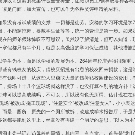
老师以前遗漏的教案什么全部补全，让教职员工/领导或各种各样
，凑足门面，加大宣传，也可以作为各种奖评申请的材料。
如果没有考试成绩的支撑，一切都是徒劳。安稳的学习环境是学
服，不能穿拖鞋，要戴学生证等等，统一的管理是第一步。如果
现在的师弟师妹惊叹不可思议，虽然没了解清楚，但可以知道，
一寒假都只有半个月，就是以高强度的学习保证成绩，其他措施
以学生为本，而是以学校的发展为本。264周年校庆弄得很隆重
那些有钱校友的校庆，借校庆招揽有出息的校友回来捐款，这是
是有钱即可进，从这些人里赚取大量的钱补贴校园建设的费用，
工，操场上十几个篮球场就这样没了，也没打算在别的地方补上
打球可以提高成绩吗，不可以，所以没有也无所谓。估计现在在
现场”被改成“拖工现场”，“注意安全”被改成“注意女人”，小小
，而是—厕所，原先的一个厕所被拆，改建成学术报告厅，于是
多远都要跑到这里上，丝毫没有再建一个厕所的意思，“以人为本
源市委书记走访母校的事情，其内容，有点雷。。首先是“龙山7