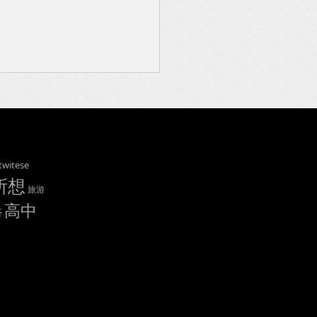
twitese
所想
旅游
高中
否