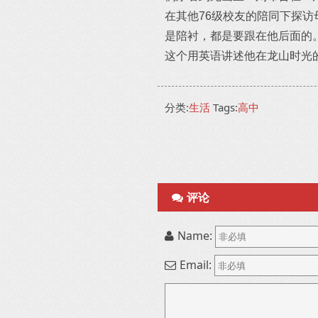
在其他76级校友的陪同下探
是陪衬，都是要跟在他后面的。
这个用英语讲述他在龙山时光
分类:
生活
Tags:
高中
评论
Name:
Email: