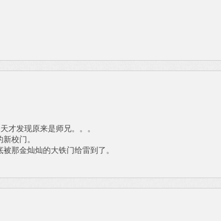
，今天才发现原来是师兄。。。
的新校门。
底被那金灿灿的大铁门给雷到了。