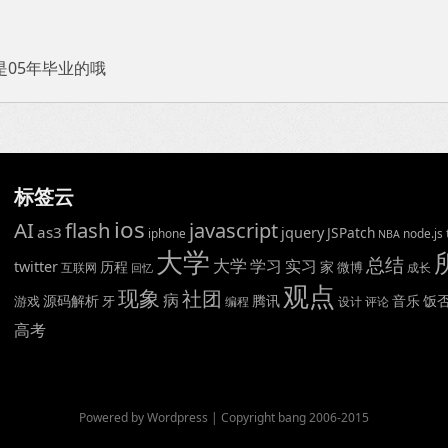
是05年毕业的哦
标签云
ios
AI
flash
javascript
as3
jquery
JSPatch
iphone
node.js
NBA
大学
总结
大学
学习
实习
twitter
历程
家
微博
互联网
成长
回忆
观点
现象
社团
病
源码解析
腾讯
音乐
饭
游戏
牙
编程
设计
评论
高考
Powered by Wordpress | Copyright bang 2006-2015