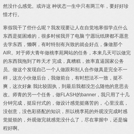
然没什么感觉。或许这 种状态一生中只有两三年，要好好珍
惜才行。
寒假我干了些什么呢？我发现要让人在自觉地寒假学点什么
东西是挺困难的，很多时候我开了电脑 宁愿玩纸牌都不愿意
去学东西，懒啊，有时特别有兴致的就会好点，像做那个
AIR。对于师大青年做桃李苑网站的任务，本来几天可以做完
的东西我拖到了昨天才 完成，真糟糕，效率直逼国家公务
员。做这个发现自己一个人做跟和别人合作做真是完全不一
样，这次小伙做后台，我做前台，有时想法不一致，挺不
爽，这次好象 我比较固执，到最后我都没怎么随他的意思去
改。师青的另一个任务，做FLASH的banner，我只用了十几
分钟完成，挺应付式的，做设计感觉挺痛苦的， 心里没底，
没创意，没色彩搭配的知识，所以桃李苑的外观没完成时感
觉挺烦的，外观做完就感觉没什么了，尽在掌握中，还是编
程好啊。