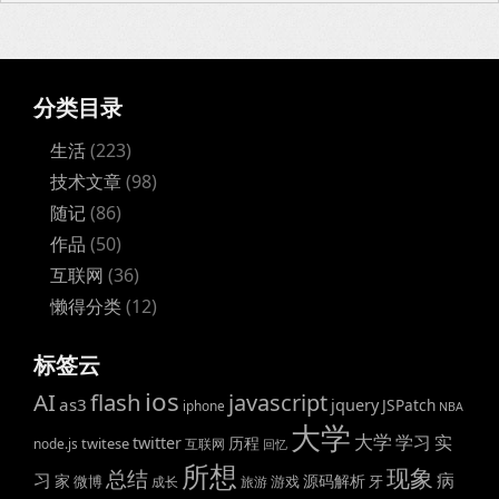
分类目录
生活
(223)
技术文章
(98)
随记
(86)
作品
(50)
互联网
(36)
懒得分类
(12)
标签云
ios
AI
flash
javascript
as3
jquery
JSPatch
iphone
NBA
大学
大学
学习
实
twitter
历程
twitese
node.js
互联网
回忆
所想
现象
总结
病
习
家
源码解析
微博
游戏
牙
成长
旅游