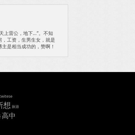
天上雷公，地下…”。不知
房，工资，生男生女，就是
博主是相当成功的，赞啊！
twitese
所想
旅游
高中
否