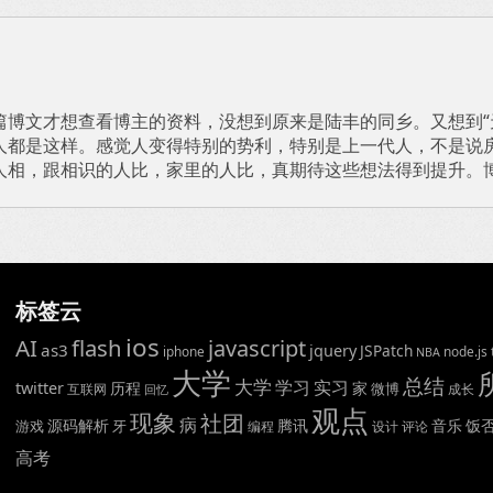
篇博文才想查看博主的资料，没想到原来是陆丰的同乡。又想到“
人都是这样。感觉人变得特别的势利，特别是上一代人，不是说
人相，跟相识的人比，家里的人比，真期待这些想法得到提升。
标签云
ios
AI
flash
javascript
as3
jquery
JSPatch
iphone
node.js
NBA
大学
总结
大学
学习
实习
twitter
历程
家
微博
互联网
成长
回忆
观点
现象
社团
病
源码解析
腾讯
音乐
饭
游戏
牙
编程
设计
评论
高考