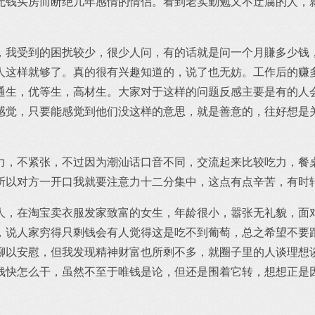
无钱买房而断绝几年感情的情侣。看到老实勤勉又不迂腐的人，
，我受到的困扰较少，很少人问，有的话就是问一个月賺多少钱
人这样就够了。真的很有兴趣知道的，说了也无妨。工作后的赚
通生，优等生，高材生。大家对于这样的问题反感主要是有的人
感觉，只要能感觉到他们没这样的意思，就是善意的，往好想是
力，不紧张，不过因为潮汕话口音不同，交流起来比较吃力，餐
所以对方一开口我就要注意力十二分集中，这点有点辛苦，有时
人，在淘宝卖衣服发家致富的女生，年龄很小，嚣张无礼貌，面
，说人家穷得只剩钱会有人觉得这是吃不到葡萄，总之希望不要
聊以安慰，但我发现精神财富也所剩不多，就圈子里的人谈理想
钱快怎么干，虽然不至于唯钱是论，但还是围着它转，想想正是