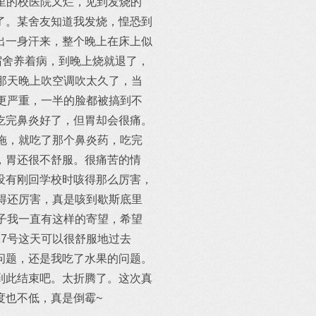
这里的校医院又烂，见到发烧的
了。某舍友知道我发烧，惶恐到
出一身汗来，整个晚上在床上似
宿舍养着病，到晚上烧就退了，
那天晚上吹空调吹太久了，当
更严重，一半的脸都被搞到不
吃完鼻炎好了，但胃却会很痛。
拖，就吃了那个鼻炎药，吃完
，胃还很不舒服。很痛苦的情
没有刚回学校时咳得那么厉害，
得还厉害，真是咳到歇斯底里
子我一直有这样的寄望，希望
7号这天可以很舒服地过去
问题，还是我吃了水果的问题。
到此结束吧。太折腾了。这次真
度也不低，真是倒霉~