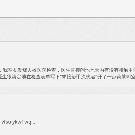
，我室友发烧去校医院检查，医生直接问他七天内有没有接触甲流
医生很淡定地在检查表单写下“未接触甲流患者”开了一点药就叫
gd vfsu ykwf wq…