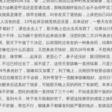
晚上还烧到38.3度，晕，之前自己就说过这种时候发烧最惨，
能力诊断是甲流还是普通流感，那晚我都怀疑自己会不会得甲流
发烧真是痛苦，很早去睡觉，叫舍友买了退热贴，上床把自己闷
令人沮丧的是，13号起床后烧竟然还没退，后来还好，一整天在
终于都好了，课也全去上了，那天晚上也出去买东西了，结果估计
流个不停，以为睡个觉明天起来就没事，没想到第二天15号鼻炎
啊。那天下午做了个决定。以前我吃过舍友的一种鼻炎药，结果
好像也没什么后遗症，又想鼻炎尽快好，因为16号有事，不想再
覆去，痛苦啊……起床后，更恶心了，鼻子还没好，眼泪照样流
，不过已经过去了，就不提了。这些天里咳嗽一直持续着，只是
16号鼻炎好了，咳嗽却又加重了，到了晚上，比刚回学校那会咳
只有忍住睡觉它才不会咳，另外寄望于一觉醒来咳嗽能好。这些日
次醒来后还真好了很多，可能那天晚上买的药吃了有效吧。本来1
极不舒服，想吐的感觉一直持续了三个小时，不知道是那个饭的
天。直到今天，终于各方面都好些了。希望这段痛苦的感冒之旅
子不舒服，胃也不行，喉咙鼻子都爆发到挺严重的地步，发烧温