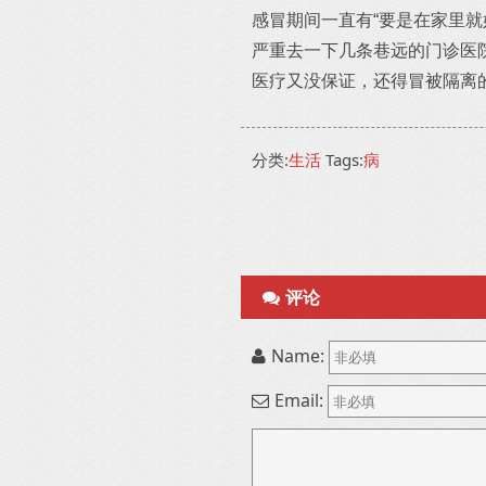
感冒期间一直有“要是在家里
严重去一下几条巷远的门诊医
医疗又没保证，还得冒被隔离
分类:
生活
Tags:
病
评论
Name:
Email: