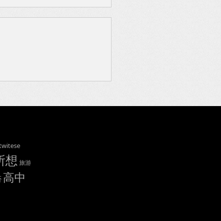
twitese
所想
旅游
高中
否