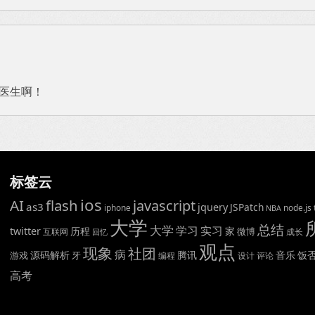
看医生啊！
标签云
ios
AI
flash
javascript
as3
jquery
JSPatch
iphone
node.js
NBA
大学
总结
大学
学习
实习
twitter
历程
家
微博
互联网
成长
回忆
观点
现象
社团
病
源码解析
腾讯
音乐
饭
游戏
牙
编程
设计
评论
高考