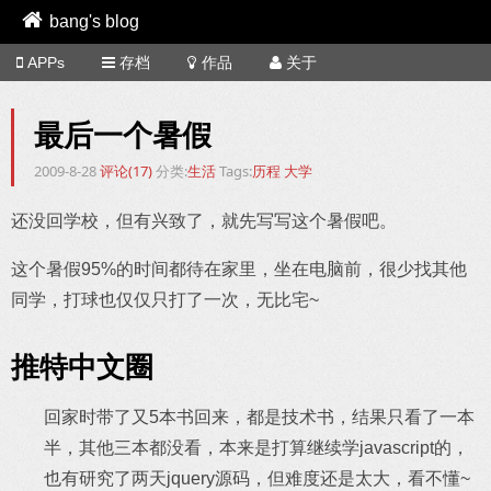
bang's blog
APPs
存档
作品
关于
最后一个暑假
2009-8-28
评论(17)
分类:
生活
Tags:
历程
大学
还没回学校，但有兴致了，就先写写这个暑假吧。
这个暑假95%的时间都待在家里，坐在电脑前，很少找其他
同学，打球也仅仅只打了一次，无比宅~
推特中文圈
回家时带了又5本书回来，都是技术书，结果只看了一本
半，其他三本都没看，本来是打算继续学javascript的，
也有研究了两天jquery源码，但难度还是太大，看不懂~