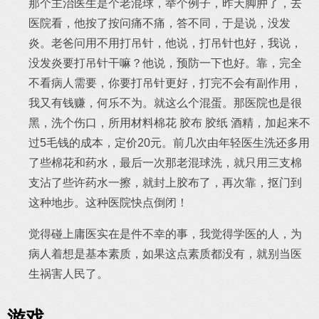
那个主治医生是个老混球，举个例子，昨天脚肿了，去
医院看，他按了按问痛不痛，答不同，于是说，没发
炎。老爸问用不用打吊针，他说，打吊针也好，我说，
没发炎要打吊针干嘛？他说，预防一下也好。靠，完全
不看病人需要，你要打吊针更好，打完不会有副作用，
我又有钱赚，何乐不为。就这么个混蛋。那医院也是很
黑，洗个伤口，所用材料棉花 胶布 胶纸 酒精，加起来不
过5毛钱的成本，定价20元。前几次由年轻医生洗还多用
了些棉花和药水，最后一次那老混球洗，就只用三支棉
支沾了些许药水一擦，就封上胶布了，再次靠，抠门到
这种地步。这种医院快点倒闭！
觉得碰上庸医实在是件不幸的事，我觉得学医的人，为
病人着想是基本素质，如果这点素质都没有，就别当医
生祸害人民了。
游戏