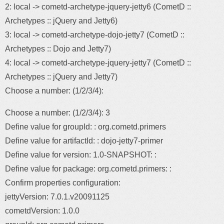
2: local -> cometd-archetype-jquery-jetty6 (CometD ::
Archetypes :: jQuery and Jetty6)
3: local -> cometd-archetype-dojo-jetty7 (CometD ::
Archetypes :: Dojo and Jetty7)
4: local -> cometd-archetype-jquery-jetty7 (CometD ::
Archetypes :: jQuery and Jetty7)
Choose a number: (1/2/3/4):
Choose a number: (1/2/3/4): 3
Define value for groupId: : org.cometd.primers
Define value for artifactId: : dojo-jetty7-primer
Define value for version: 1.0-SNAPSHOT: :
Define value for package: org.cometd.primers: :
Confirm properties configuration:
jettyVersion: 7.0.1.v20091125
cometdVersion: 1.0.0