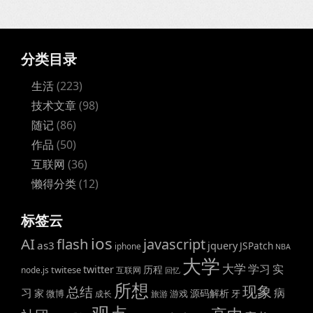
分类目录
生活
(223)
技术文章
(98)
随记
(86)
作品
(50)
互联网
(36)
懒得分类
(12)
标签云
ios
AI
flash
javascript
as3
jquery
JSPatch
iphone
NBA
大学
大学
学习
实
twitter
历程
twitese
node.js
互联网
回忆
所想
现象
总结
病
习
家
源码解析
微博
游戏
牙
成长
旅游