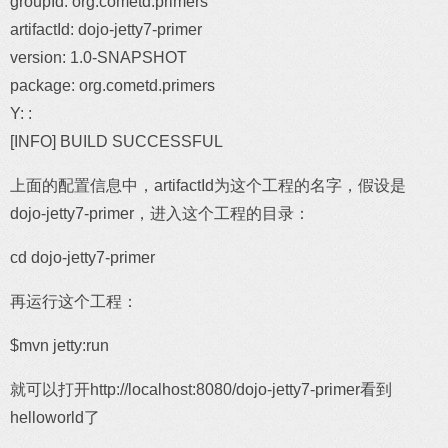
groupId: org.cometd.primers
artifactId: dojo-jetty7-primer
version: 1.0-SNAPSHOT
package: org.cometd.primers
Y: :
[INFO] BUILD SUCCESSFUL
上面的配置信息中，artifactId为这个工程的名字，假设是
dojo-jetty7-primer，进入这个工程的目录：
cd dojo-jetty7-primer
再运行这个工程：
$mvn jetty:run
就可以打开http://localhost:8080/dojo-jetty7-primer看到
helloworld了