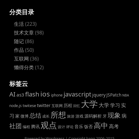
分类目录
生活
(223)
技术文章
(98)
随记
(86)
作品
(50)
互联网
(36)
懒得分类
(12)
标签云
ios
AI
flash
javascript
as3
jquery
JSPatch
iphone
NBA
大学
大学
学习
实
twitter
历程
twitese
node.js
互联网
回忆
所想
现象
总结
病
习
家
源码解析
微博
游戏
牙
成长
旅游
观点
高中
社团
高考
腾讯
音乐
饭否
编程
设计
评论
Powered by Wordpress | Copyright bang 2006-2015