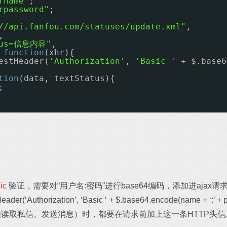
rname"
;
rpassword"
;
//api.fanfou.com/statuses/update.xml
"
,
,
tus=信息内容"
,
 
function
(xhr){
estHeader(
'Authorization'
, 
'Basic '
+ $.base6
tion
(data, textStatus){
;
ic
验证，需要对“用户名:密码”进行base64编码，添加进ajax请求
er(‘Authorization’, ‘Basic ‘ + $.base64.encode(name + ‘:’ + p
如读取私信、发送消息）时，都要在请求前加上这一条HTTP头信