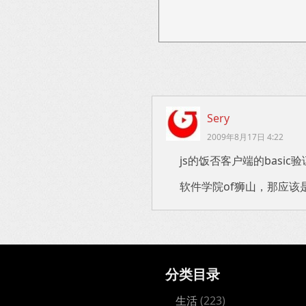
Sery
2009年8月17日 4:22
js的饭否客户端的basi
软件学院of狮山，那应该
分类目录
生活
(223)