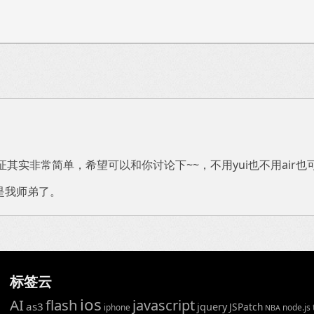
c验证其实非常简单，希望可以和你讨论下~~，不用yui也不用air
是我师弟了。
标签云
ios
AI
flash
javascript
as3
jquery
JSPatch
iphone
node.js
NBA