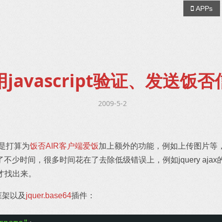
APPs
javascript验证、发送饭
2009-5-2
于是打算为
饭否AIR客户端爱饭
加上额外的功能，例如上传图片等，先尝
时间，很多时间花在了去除低级错误上，例如jquery ajax的typ
时间才找出来。
框架以及
jquer.base64
插件：