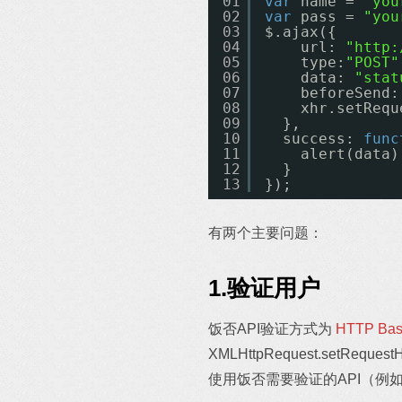
01
var
name = 
"you
02
var
pass = 
"you
03
$.ajax({
04
url: 
"
http:
05
type:
"POST"
06
data: 
"sta
07
beforeSend:
08
xhr.setRequ
09
},
10
success: 
func
11
alert(data)
12
}
13
});
有两个主要问题：
1.验证用户
饭否API验证方式为
HTTP Bas
XMLHttpRequest.setRequestHead
使用饭否需要验证的API（例