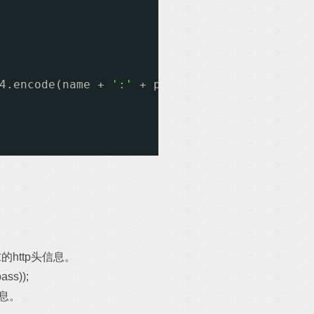
4.encode(name + 
':'
+ pass));
的http头信息。
ass));
息。