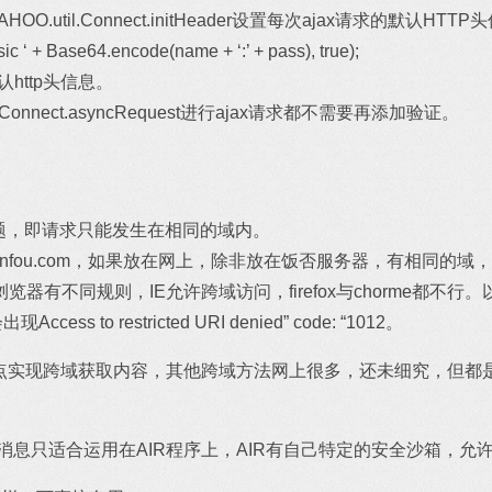
OO.util.Connect.initHeader设置每次ajax请求的默认HTT
sic ‘ + Base64.encode(name + ‘:’ + pass), true);
认http头信息。
Connect.asyncRequest进行ajax请求都不需要再添加验证。
问题，即请求只能发生在相同的域内。
fanfou.com，如果放在网上，除非放在饭否服务器，有相同的
器有不同规则，IE允许跨域访问，firefox与chorme都不行
ss to restricted URI denied” code: “1012。
站点实现跨域获取内容，其他跨域方法网上很多，还未细究，但都
发送饭否消息只适合运用在AIR程序上，AIR有自己特定的安全沙箱，