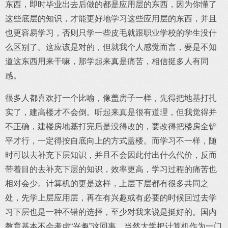
东西，即时毕业出去后做的都是应用层的东西，因为你懂了
这些底层的知识，才能更好地学习这些应用层的东西，并且
也更容易学习，否则只学一些皮毛就跟职业学校的学生没什
么区别了。这应该是对的，但就我个人感觉而言，要是不知
道这东西用来干嘛，那学起来真是痛苦，相信挺多人有同
感。
很多人都喜欢打一个比喻，像盖房子一样，先得把地基打扎
实了，建高楼才不会倒。听起来真是很有道理，但我觉得并
不正确，建楼房地基打完后是没得改的，要改得把楼房全铲
平才行，一定得按自底向上的方式盖楼。而学习不一样，随
时可以去补充下层知识，并且不会因此付出什么代价，反而
带着目的去补充下层的知识，效率更高，学习过程的痛苦也
相对会少。计算机的更是这样，上层下层都有很多共同之
处，先学上层应用层，再在有兴趣或有必要的时候回过去学
习下层也是一种不错的选择，至少对我来说是挺好的。国内
教育基本不会考虑“兴趣”这回事，当然大学把计算机作为一门