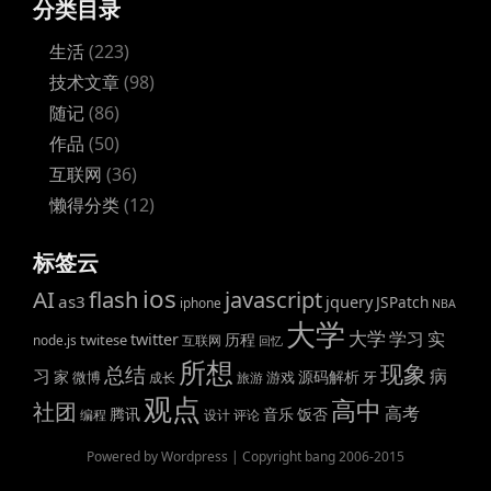
分类目录
生活
(223)
技术文章
(98)
随记
(86)
作品
(50)
互联网
(36)
懒得分类
(12)
标签云
ios
AI
flash
javascript
as3
jquery
JSPatch
iphone
NBA
大学
大学
学习
实
twitter
历程
twitese
node.js
互联网
回忆
所想
现象
总结
病
习
家
源码解析
微博
游戏
牙
成长
旅游
观点
高中
社团
高考
腾讯
音乐
饭否
编程
设计
评论
Powered by Wordpress | Copyright bang 2006-2015