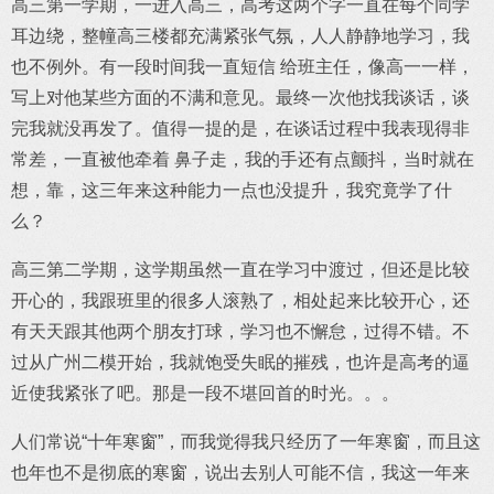
高三第一学期，一进入高三，高考这两个字一直在每个同学
耳边绕，整幢高三楼都充满紧张气氛，人人静静地学习，我
也不例外。有一段时间我一直短信 给班主任，像高一一样，
写上对他某些方面的不满和意见。最终一次他找我谈话，谈
完我就没再发了。值得一提的是，在谈话过程中我表现得非
常差，一直被他牵着 鼻子走，我的手还有点颤抖，当时就在
想，靠，这三年来这种能力一点也没提升，我究竟学了什
么？
高三第二学期，这学期虽然一直在学习中渡过，但还是比较
开心的，我跟班里的很多人滚熟了，相处起来比较开心，还
有天天跟其他两个朋友打球，学习也不懈怠，过得不错。不
过从广州二模开始，我就饱受失眠的摧残，也许是高考的逼
近使我紧张了吧。那是一段不堪回首的时光。。。
人们常说“十年寒窗”，而我觉得我只经历了一年寒窗，而且这
也年也不是彻底的寒窗，说出去别人可能不信，我这一年来