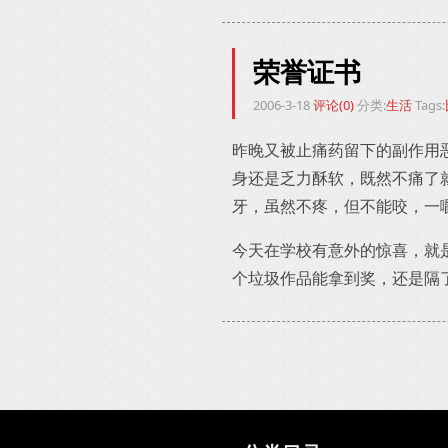
荣誉证书
2006-3-18
评论(0)
分类:
生活
Tags:
昨晚又被止痛药留下的副作用
身还是乏力酥软，既然不痛了
牙，虽然不疼，但不能咬，一
今天在学校有意外的惊喜，就
个垃圾作品能拿到奖，还是隔