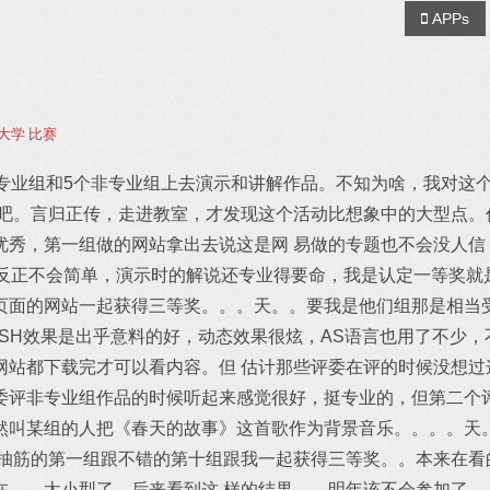
APPs
大学
比赛
个专业组和5个非专业组上去演示和讲解作品。不知为啥，我对这
里吧。言归正传，走进教室，才发现这个活动比想象中的大型点。
优秀，第一组做的网站拿出去说这是网 易做的专题也不会没人信
，反正不会简单，演示时的解说还专业得要命，我是认定一等奖就
页面的网站一起获得三等奖。。。天。。要我是他们组那是相当
LASH效果是出乎意料的好，动态效果很炫，AS语言也用了不少
网站都下载完才可以看内容。但 估计那些评委在评的时候没想过
委评非专业组作品的时候听起来感觉很好，挺专业的，但第二个评
然叫某组的人把《春天的故事》这首歌作为背景音乐。。。。天
到抽筋的第一组跟不错的第十组跟我一起获得三等奖。。本来在看
在。。太小型了。后来看到这 样的结果。。明年该不会参加了。