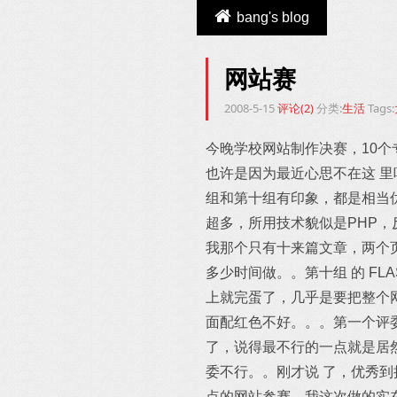
bang's blog
网站赛
2008-5-15
评论(2)
分类:
生活
Tags:
今晚学校网站制作决赛，10
也许是因为最近心思不在这 
组和第十组有印象，都是相当
超多，所用技术貌似是PHP
我那个只有十来篇文章，两个
多少时间做。。第十组 的 F
上就完蛋了，几乎是要把整个
面配红色不好。。。第一个评
了，说得最不行的一点就是居
委不行。。刚才说 了，优秀
点的网站参赛，我这次做的实