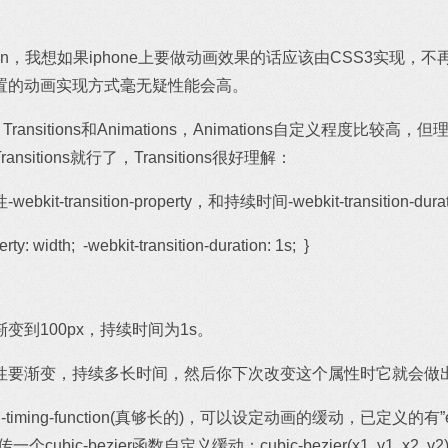
ition，我想如果iphone上要做动画效果的话应该由CSS3实现
置的动画实现方式毫无疑性能会高。
ansitions和Animations，Animations自定义程度比
itions就行了，Transitions很好理解：
ransition-property，和持续时间-webkit-transition-durat
rty: width; -webkit-transition-duration: 1s; }
到100px，持续时间为1s。
性要渐变，持续多长时间，然后你下次改变这个属性时它就会做
on-timing-function(真够长的)，可以设定动画的缓动，已定义的有”ease li
个cubic-bezier函数自定义缓动：cubic-bezier(x1, y1, x2, y2