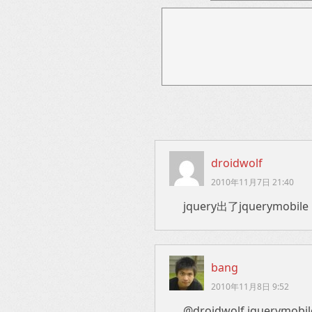
droidwolf
2010年11月7日 21:40
jquery出了jquerymo
bang
2010年11月8日 9:52
@droidwolf jquer