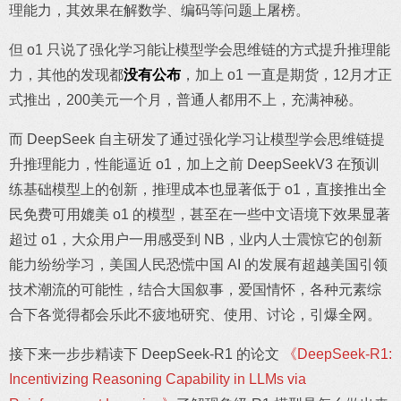
理能力，其效果在解数学、编码等问题上屠榜。
但 o1 只说了强化学习能让模型学会思维链的方式提升推理能
力，其他的发现都
没有公布
，加上 o1 一直是期货，12月才正
式推出，200美元一个月，普通人都用不上，充满神秘。
而 DeepSeek 自主研发了通过强化学习让模型学会思维链提
升推理能力，性能逼近 o1，加上之前 DeepSeekV3 在预训
练基础模型上的创新，推理成本也显著低于 o1，直接推出全
民免费可用媲美 o1 的模型，甚至在一些中文语境下效果显著
超过 o1，大众用户一用感受到 NB，业内人士震惊它的创新
能力纷纷学习，美国人民恐慌中国 AI 的发展有超越美国引领
技术潮流的可能性，结合大国叙事，爱国情怀，各种元素综
合下各觉得都会乐此不疲地研究、使用、讨论，引爆全网。
接下来一步步精读下 DeepSeek-R1 的论文
《DeepSeek-R1:
Incentivizing Reasoning Capability in LLMs via